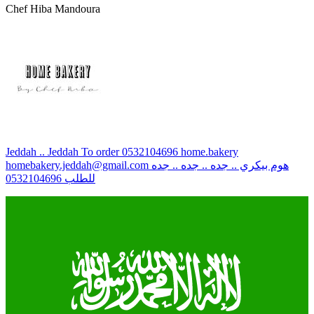
Chef Hiba Mandoura
Jeddah .. Jeddah To order 0532104696 home.bakery
homebakery.jeddah@gmail.com
هوم بيكري .. جده .. جده .. جده
للطلب 0532104696