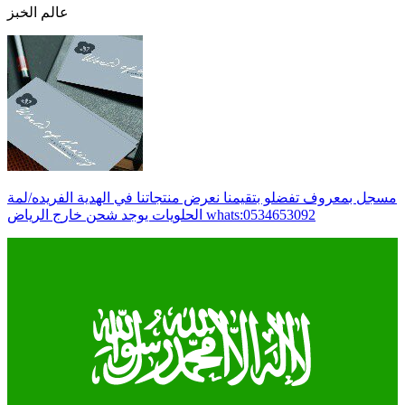
عالم الخبز
مسجل بمعروف تفضلو بتقيمنا نعرض منتجاتنا في الهدية الفريده/لمة
الحلويات يوجد شحن خارج الرياض whats:0534653092