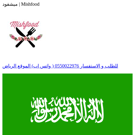
ميشفود | Mishfood
للطلب و الاستفسار 0550022976 ( واتس اب) الموقع الرياض