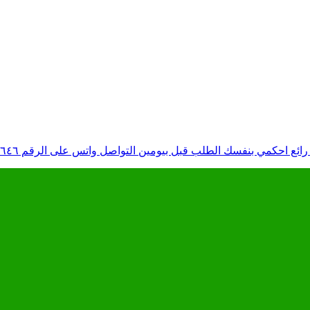
لب قبل بيومين التواصل واتس على الرقم ٠٥٩٨٤٣٧٦٤٦ لدينا استعداد لإعداد وتجهيز كافة الأصناف لجميع المناسبات