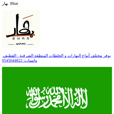
بهار ⁦️⁩ Bhar
️ نوفر مختلف أنواع البهارات و الخلطات المنطقة الشرقية - القطيف
واتساب: 0545644822