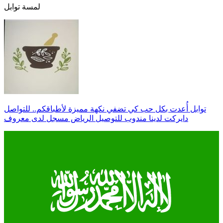
لمسة توابل
توابل أُعدت بكل حب كي تضفي نكهة مميزة لأطباقكم.. للتواصل
دايركت لدينا مندوب للتوصيل الرياض مسجل لدى معروف