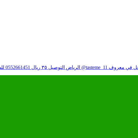
رياض التوصيل ٣٥ ريال 0552661451 للطلب واتس اب متوفر في محل تذوقني @tasteme_11 مسجل في معروف