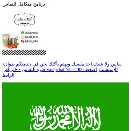
برنامج متكامل للنفاس .
•نفاس ولا عندك احد ينفسك ويهتم بأكلك نحن في خدمتكم طوال
فترة النفاس • •الرياض •snapchat:Nfas_000 للإستفسار اضغط
الرابط