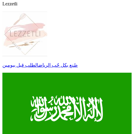
Lezzetli
صُنع بكل حُب الرياضالطلب قبل بيومين