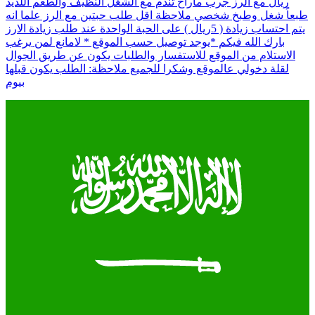
ريال مع الرز جرب ماراح تندم مع الشغل النظيف والطعم اللذيذ
طبعاً شغل وطبخ شخصي ملاحظة اقل طلب حبتين مع الرز علما انه
يتم احتساب زيادة ( 5ريال ) على الحبة الواحدة عند طلب زيادة الارز
بارك الله فيكم *يوجد توصيل حسب الموقع * لامانع لمن يرغب
الاستلام من الموقع للاستفسار والطلبات يكون عن طريق الجوال
لقلة دخولي عالموقع وشكرا للجميع ملاحظة: الطلب يكون قبلها
بيوم