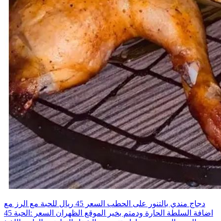
دجاج مندي بالتنور على الحطب السعر 45 ريال للحبة مع الرز مع
اضافة السلطة الحارة ودمتم بخير الموقع الظهران السعر :الحبة 45