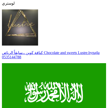
لوستري
كنافة كوين ،،سابقاً الرياض Chocolate and sweets Lustre.bynajla
0535144788