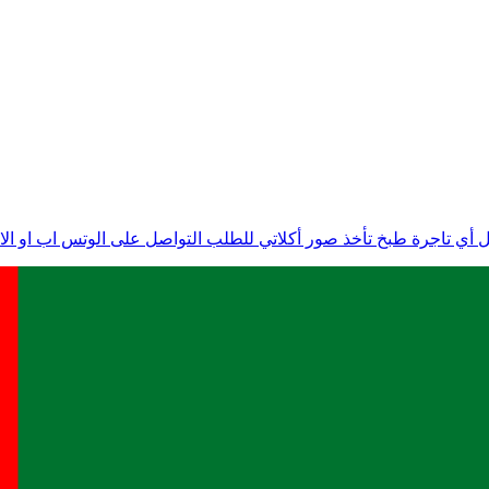
طبخ تأخذ صور أكلاتي للطلب التواصل على الوتس اب او الاتصال على رقم 0502621899 اضغط الرابط ل