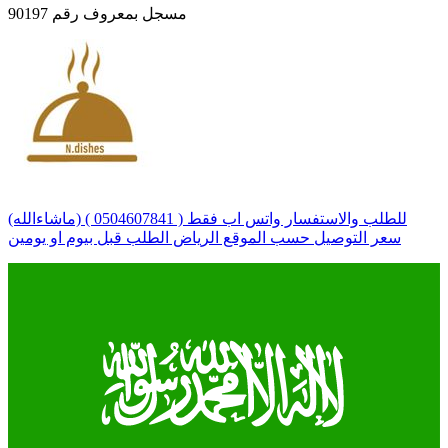
مسجل بمعروف رقم 90197
للطلب والاستفسار واتس اب فقط ( 0504607841 ) (ماشاءالله)
سعر التوصيل حسب الموقع الرياض الطلب قبل بيوم او يومين