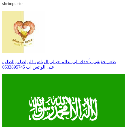
shrimptaste
طعم حقيقي..يأخذك الى..عالم خيالي الرياض..للتواصل والطلب
على الواتس اب 0533895745