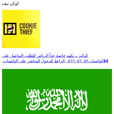
كوكي ثيف
كوكيز بـ نكهه خاصة جداً الرياض للطلب التواصل على
الواتساب٠٥٦٦٠٥٦٠٥٢ الرابط للدخول المباشر على الواتساب ‏⬇️⬇️