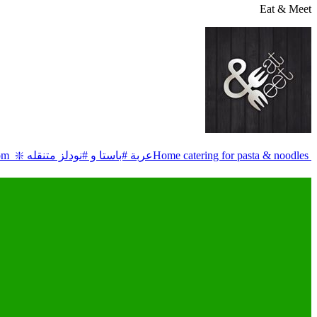
Eat & Meet
Home catering for pasta & noodles ‎عربة #باستا و #نودلز متنقله ❇️ WhatsApp +966 59 041 6994
‎ #الدمام #الخبر #الأحساء
om