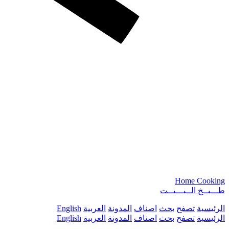
Home Cooking
طـــبــخ الــبـــيــت
الرئيسية
تصفح
بحث
اصناف
المدونة
العربية
English
الرئيسية
تصفح
بحث
اصناف
المدونة
العربية
English