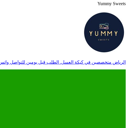
Yummy Sweets
الرياض متخصصين في كيكة العسل. الطلب قبل يومين للتواصل واتس اب 0551373802. ( مسجل في 