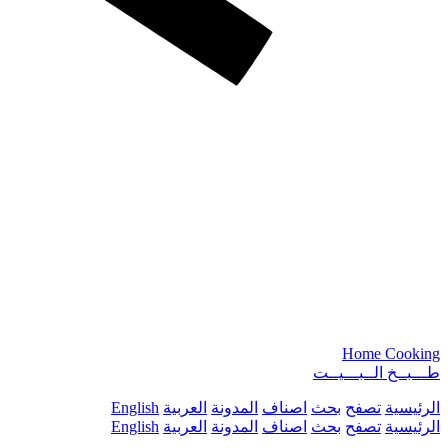
Home Cooking
طـــبــخ الــبـــيــت
الرئيسية
تصفح
بحث
اصناف
المدونة
العربية
English
الرئيسية
تصفح
بحث
اصناف
المدونة
العربية
English