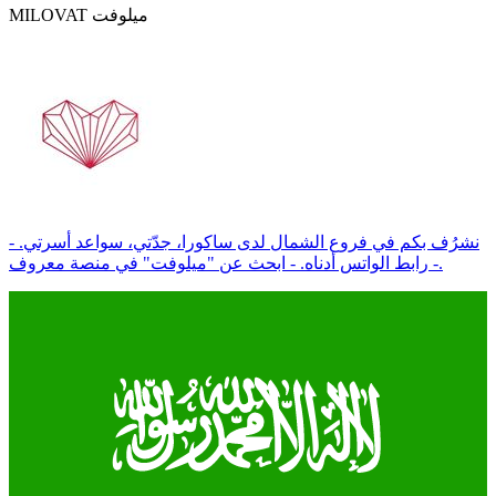
MILOVAT ميلوفت
- نشرُف بكم في فروع الشمال لدى ساكورا، جدّتي، سواعد أسرتي.
- رابط الواتس أدناه. - ابحث عن "ميلوفت" في منصة معروف.