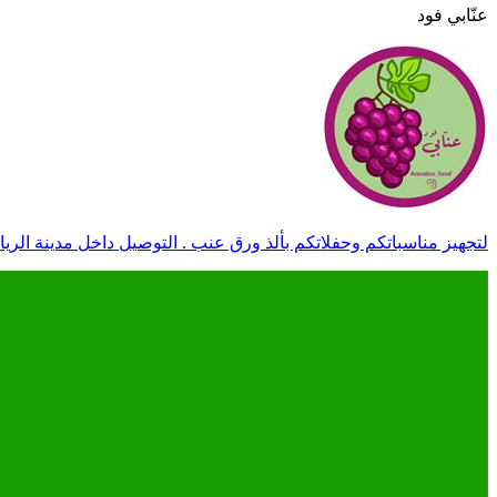
عنّابي فود
لتجهيز مناسباتكم وحفلاتكم بألذ ورق عنب . التوصيل داخل مدينة الرياض . ا