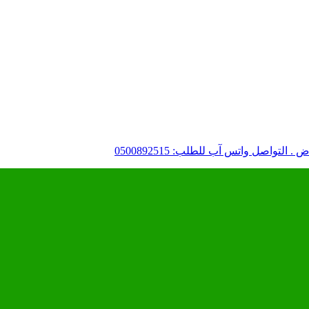
لتواصل واتس آب للطلب: 0500892515