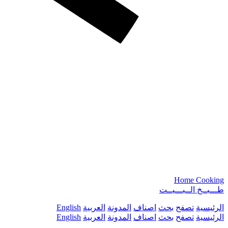
Home Cooking
طـــبــخ الــبـــيــت
الرئيسية
تصفح
بحث
اصناف
المدونة
العربية
English
الرئيسية
تصفح
بحث
اصناف
المدونة
العربية
English