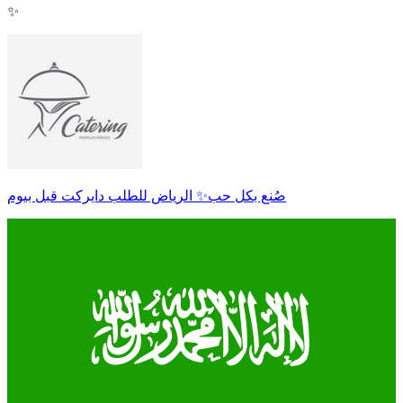
✨
صُنع بكل حب✨ الرياض للطلب دايركت قبل بيوم