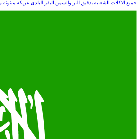
جميع الاكلات الشعبيه بدقيق البر والسمن البقر البلدى عريكه مبثوثه مشغوث