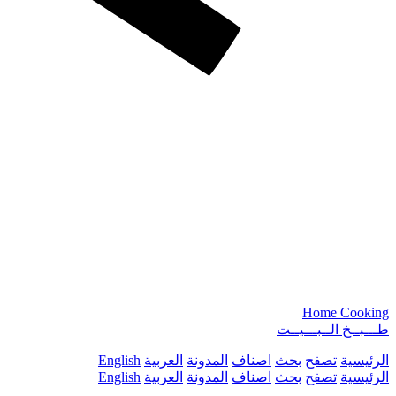
Home Cooking
طـــبــخ الــبـــيــت
الرئيسية
تصفح
بحث
اصناف
المدونة
العربية
English
الرئيسية
تصفح
بحث
اصناف
المدونة
العربية
English