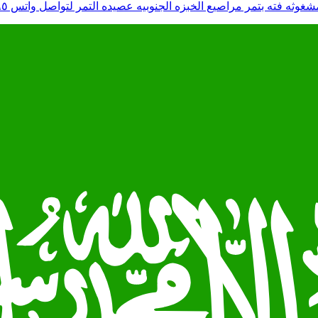
ه فته بتمر مراصيع الخبزه الجنوبيه عصيده التمر لتواصل واتس ٠٥٣٣٠٦٣٧٦٥