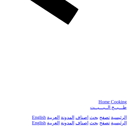
Home Cooking
طـــبــخ الــبـــيــت
الرئيسية
تصفح
بحث
اصناف
المدونة
العربية
English
الرئيسية
تصفح
بحث
اصناف
المدونة
العربية
English