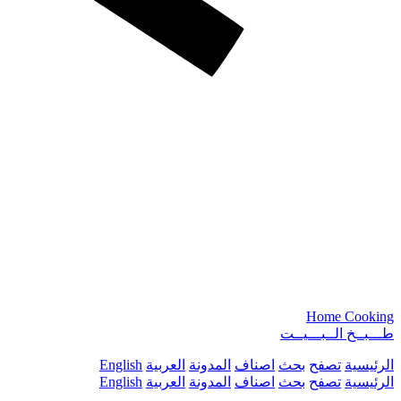
Home Cooking
طـــبــخ الــبـــيــت
الرئيسية
تصفح
بحث
اصناف
المدونة
العربية
English
الرئيسية
تصفح
بحث
اصناف
المدونة
العربية
English