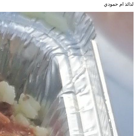
لذائذ ام حمودي