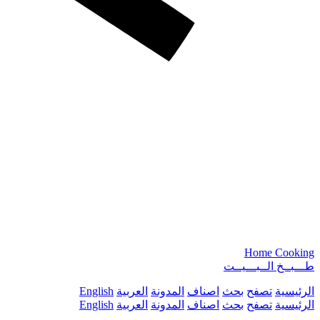
Home Cooking
طـــبــخ الــبـــيــت
الرئيسية
تصفح
بحث
اصناف
المدونة
العربية
English
الرئيسية
تصفح
بحث
اصناف
المدونة
العربية
English