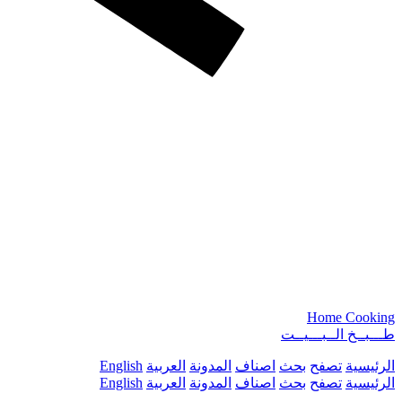
Home Cooking
طـــبــخ الــبـــيــت
الرئيسية
تصفح
بحث
اصناف
المدونة
العربية
English
الرئيسية
تصفح
بحث
اصناف
المدونة
العربية
English