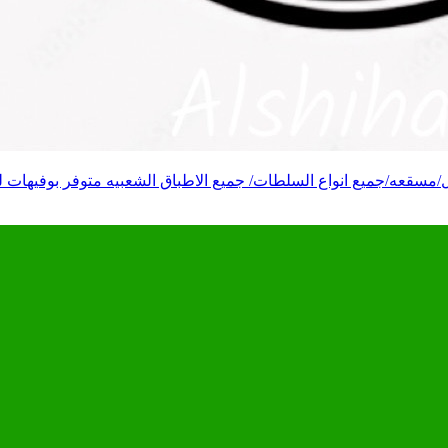
سقعه/جميع انواع السلطات/ جميع الاطباق الشعبيه متوفر بوفيهات ل