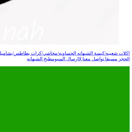
اكلات شعبيه/كبسة الشيهانه الحساويه/محاشي/كرات بطاطس/بشاميل/م
الحجز مسبقا تواصل معنا لاارسال المنيومطبخ الشيهانه