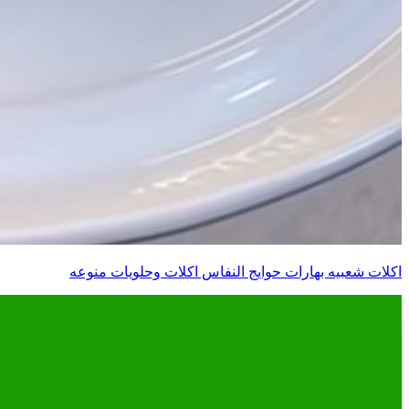
اكلات شعبيه بهارات حوايج النفاس اكلات وحلويات منوعه