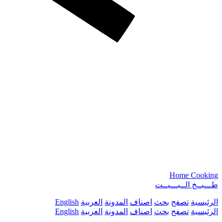
Home Cooking
طـــبــخ الــبـــيــت
الرئيسية
تصفح
بحث
اصناف
المدونة
العربية
English
الرئيسية
تصفح
بحث
اصناف
المدونة
العربية
English