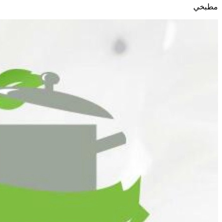
مطبخي