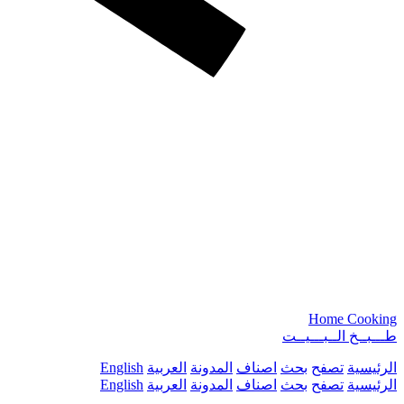
Home Cooking
طـــبــخ الــبـــيــت
الرئيسية
تصفح
بحث
اصناف
المدونة
العربية
English
الرئيسية
تصفح
بحث
اصناف
المدونة
العربية
English