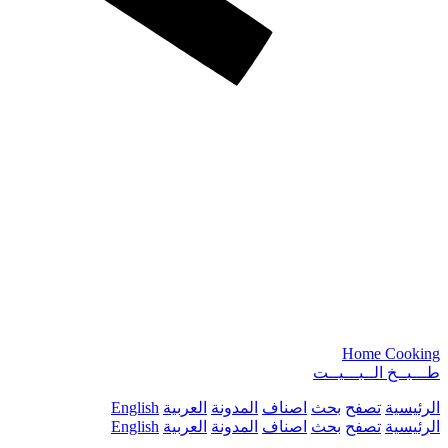
Home Cooking
طـــبــخ الــبـــيــت
الرئيسية
تصفح
بحث
اصناف
المدونة
العربية
English
الرئيسية
تصفح
بحث
اصناف
المدونة
العربية
English