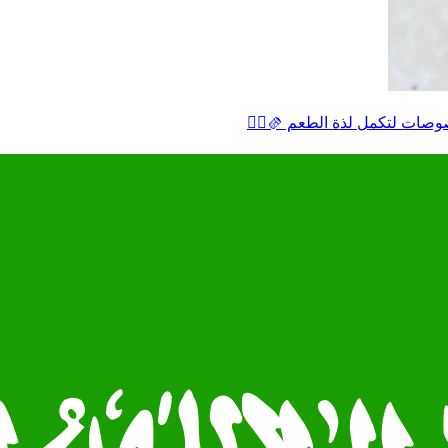
لتكمل لذة الطعم 🫔👌🏻