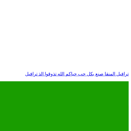
ترافيل المنقا صنع بكل حب حياكم الله تذوقوا الذ ترافيل