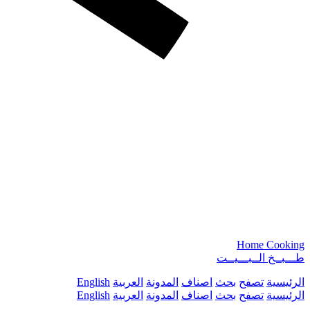
Home Cooking
طـــبــخ الــبـــيــت
الرئيسية
تصفح
بحث
اصناف
المدونة
العربية
English
الرئيسية
تصفح
بحث
اصناف
المدونة
العربية
English