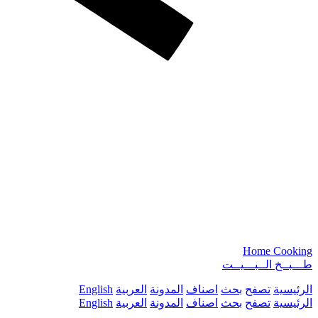
Home Cooking
طـــبــخ الــبـــيــت
الرئيسية
تصفح
بحث
اصناف
المدونة
العربية
English
الرئيسية
تصفح
بحث
اصناف
المدونة
العربية
English