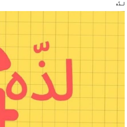
لــذّه