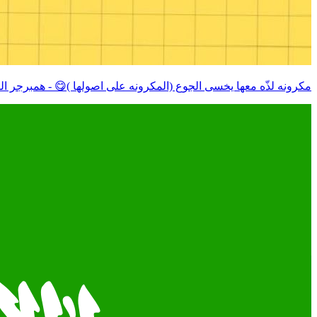
مكرونه لذّه معها يخسى الجوع (المكرونه على اصولها )😋 - همبرجر ا