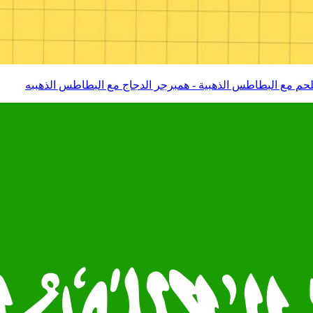
للحم مع البطاطس الذهبية - همبرجر الدجاج مع البطاطس الذهببه