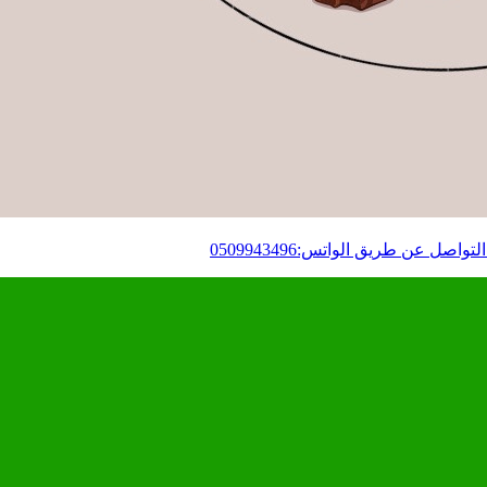
ل عن طريق الواتس:0509943496