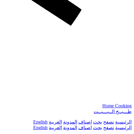
Home Cooking
طـــبــخ الــبـــيــت
الرئيسية
تصفح
بحث
اصناف
المدونة
العربية
English
الرئيسية
تصفح
بحث
اصناف
المدونة
العربية
English