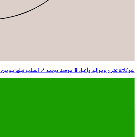
شوكلاتة تخرج ومواليد وأعياد🍫 موقعنا ديحمه 📍 الطلب قبلها بيومين التواص