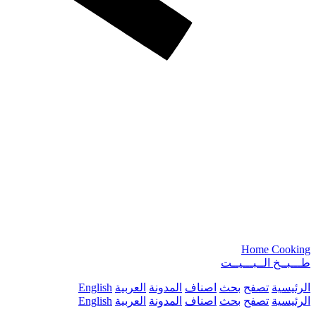
Home Cooking
طـــبــخ الــبـــيــت
الرئيسية
تصفح
بحث
اصناف
المدونة
العربية
English
الرئيسية
تصفح
بحث
اصناف
المدونة
العربية
English