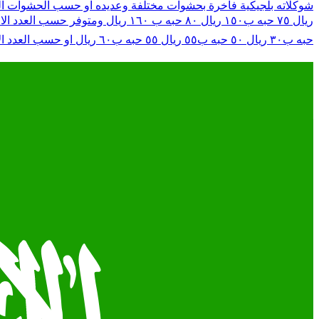
حبه ب٣٠ ريال ٥٠ حبه ب٥٥ ريال ٥٥ حبه ب٦٠ ريال او حسب العدد الا يناسبكم ❤️