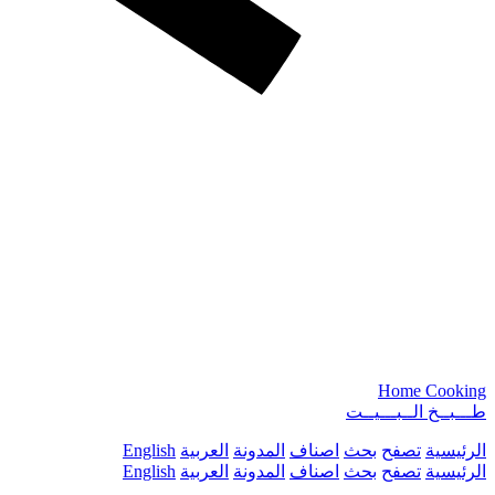
Home Cooking
طـــبــخ الــبـــيــت
الرئيسية
تصفح
بحث
اصناف
المدونة
العربية
English
الرئيسية
تصفح
بحث
اصناف
المدونة
العربية
English