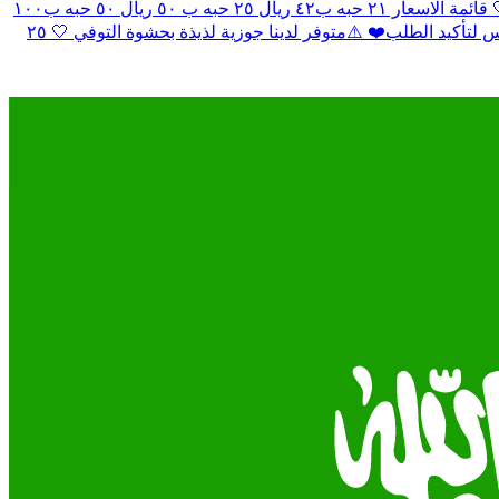
شوكلاته بلجيكية فاخرة بحشوات مختلفة وعديده او حسب الحشوات اللي تفضلونها متوفر بوكسات وتجهيز صواني لمناسباتكم السعيدة……🤍 قائمة الاسعار ٢١ حبه ب٤٢ ريال ٢٥ حبه ب ٥٠ ريال ٥٠ حبه ب١٠٠
ريال ٧٥ حبه ب١٥٠ ريال ٨٠ حبه ب ١٦٠ ريال ومتوفر حسب العدد الا يناسبكم ❤️ يوجد لدينا طباعة ❤️ الطلب قبلها بيوم او يومين تفضلوا واتس لتأكيد الطلب❤️ ⚠️متوفر لدينا جوزية لذيذة بحشوة التوفي 🤍 ٢٥