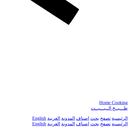
Home Cooking
طـــبــخ الــبـــيــت
الرئيسية
تصفح
بحث
اصناف
المدونة
العربية
English
الرئيسية
تصفح
بحث
اصناف
المدونة
العربية
English