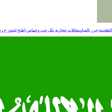
ينة جزر بالمباومخللات حجازية بكل حب وحماس اطبخ ليحوز ع رضاكم ذوق 