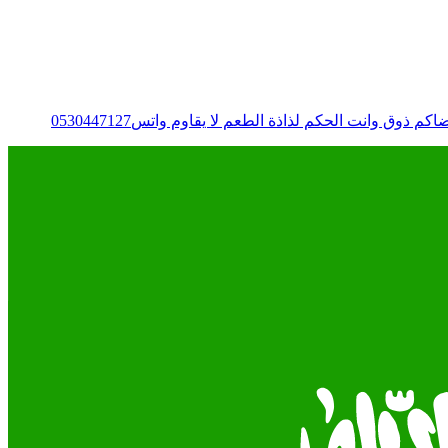
وانت الحكم لذاذة الطعم لا يقاوم واتس0530447127