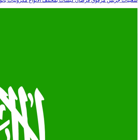
شعبيات جريش مرقوق قرصان كبسات بمختلف الانواع مكرونيات بانوا