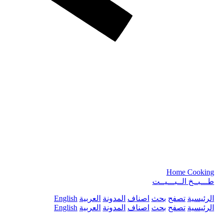
Home Cooking
طـــبــخ الــبـــيــت
الرئيسية
تصفح
بحث
اصناف
المدونة
العربية
English
الرئيسية
تصفح
بحث
اصناف
المدونة
العربية
English