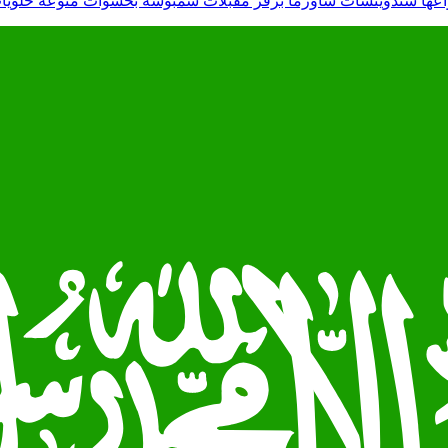
عها سندويتشات شاورما برقر مقبلات سمبوسه بحشوات منوعه حلويات