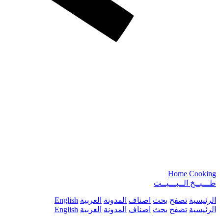
Home Cooking
طـــبــخ الــبـــيــت
الرئيسية
تصفح
بحث
اصناف
المدونة
العربية
English
الرئيسية
تصفح
بحث
اصناف
المدونة
العربية
English