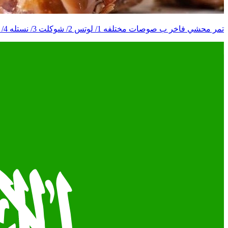
تمر محشي فاخر ب صوصات مختلفه 1/ لوتس 2/ شوكلت 3/ نستله 4/ طحينه 5/ ألخلطه الخاصه بالمتجر توصيل مجانا لـ فتره محدوده