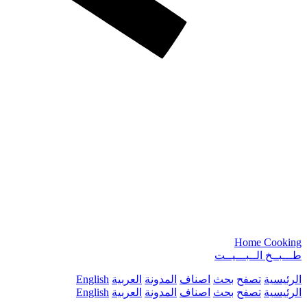
Home Cooking
طـــبــخ الــبـــيــت
الرئيسية
تصفح
بحث
اصناف
المدونة
العربية
English
الرئيسية
تصفح
بحث
اصناف
المدونة
العربية
English