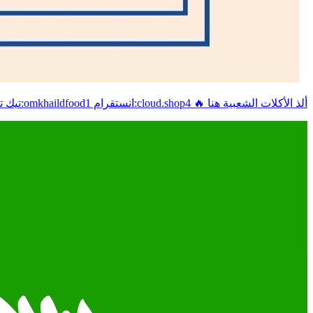
ألذ الأكلات الشعبية هنا 🔥 cloud.shop4:انستقرام omkhaildfood1:تيك توك