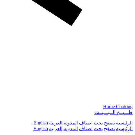
Home Cooking
طـــبــخ الــبـــيــت
الرئيسية
تصفح
بحث
اصناف
المدونة
العربية
English
الرئيسية
تصفح
بحث
اصناف
المدونة
العربية
English