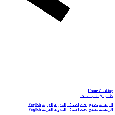
Home Cooking
طـــبــخ الــبـــيــت
الرئيسية
تصفح
بحث
اصناف
المدونة
العربية
English
الرئيسية
تصفح
بحث
اصناف
المدونة
العربية
English