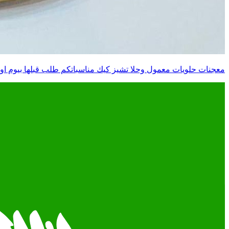
معجنات حلويات معمول وحلا تشيز كيك مناسباتكم طلب قبلها بيوم ا