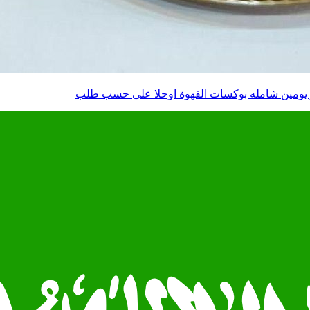
و يومين شامله بوكسات القهوة اوحلا على حسب طلب