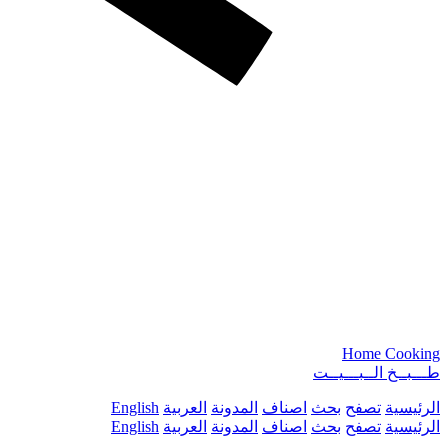
Home Cooking
طـــبــخ الــبـــيــت
الرئيسية
تصفح
بحث
اصناف
المدونة
العربية
English
الرئيسية
تصفح
بحث
اصناف
المدونة
العربية
English