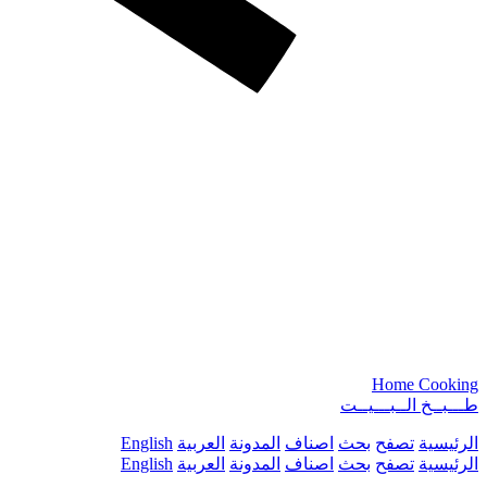
Home Cooking
طـــبــخ الــبـــيــت
الرئيسية
تصفح
بحث
اصناف
المدونة
العربية
English
الرئيسية
تصفح
بحث
اصناف
المدونة
العربية
English