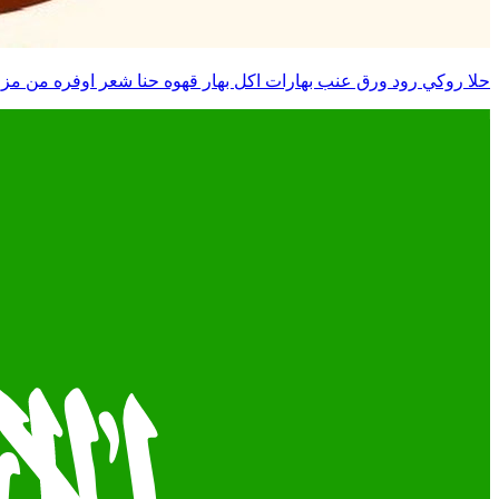
حلا روكي رود ورق عنب بهارات اكل بهار قهوه حنا شعر اوفره من مزا