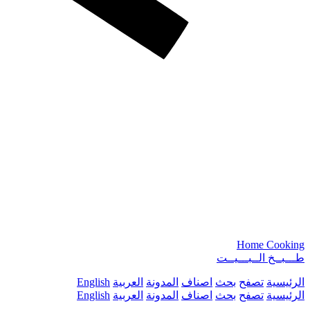
Home Cooking
طـــبــخ الــبـــيــت
الرئيسية
تصفح
بحث
اصناف
المدونة
العربية
English
الرئيسية
تصفح
بحث
اصناف
المدونة
العربية
English