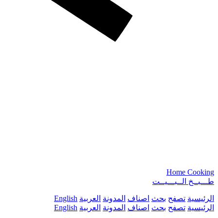
Home Cooking
طـــبــخ الــبـــيــت
الرئيسية
تصفح
بحث
اصناف
المدونة
العربية
English
الرئيسية
تصفح
بحث
اصناف
المدونة
العربية
English