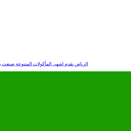
Riyadh |الرياض نقدم اشهى المأكولات المتنوعة صنعت ب