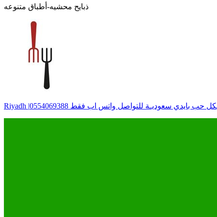
ذبايح محشيه-أطباق متنوعه
كل حب بايدي سعوديـة للتواصل واتس اب فقط 0554069388