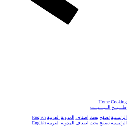
Home Cooking
طـــبــخ الــبـــيــت
الرئيسية
تصفح
بحث
اصناف
المدونة
العربية
English
الرئيسية
تصفح
بحث
اصناف
المدونة
العربية
English