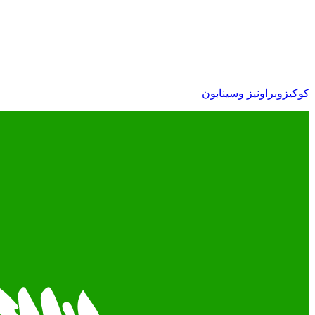
كوكيزوبراونيز وسينابون