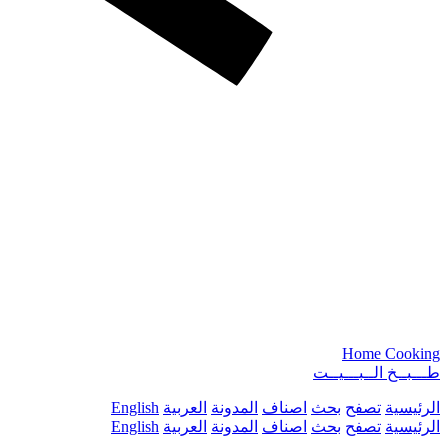
Home Cooking
طـــبــخ الــبـــيــت
الرئيسية
تصفح
بحث
اصناف
المدونة
العربية
English
الرئيسية
تصفح
بحث
اصناف
المدونة
العربية
English