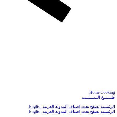
Home Cooking
طـــبــخ الــبـــيــت
الرئيسية
تصفح
بحث
اصناف
المدونة
العربية
English
الرئيسية
تصفح
بحث
اصناف
المدونة
العربية
English