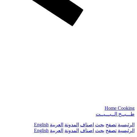
Home Cooking
طـــبــخ الــبـــيــت
الرئيسية
تصفح
بحث
اصناف
المدونة
العربية
English
الرئيسية
تصفح
بحث
اصناف
المدونة
العربية
English