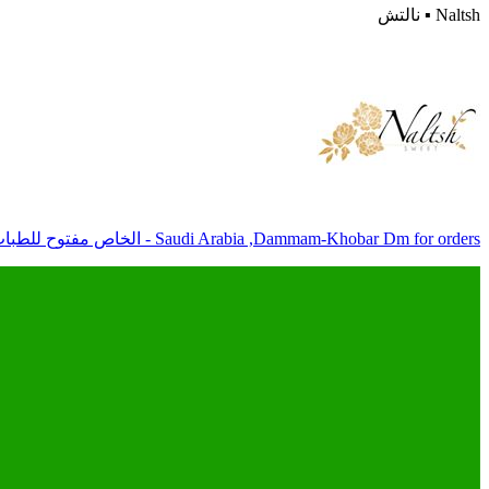
Naltsh ▪️ نالتش
Saudi Arabia ,Dammam-Khobar Dm for orders - الخاص مفتوح للطبات يوجد طلبيات للمناسبات الخاصّة مسجل في معروف