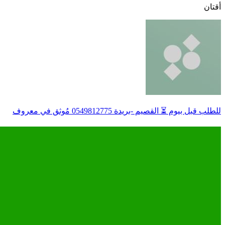
أقتان
للطلب قبل بيوم ⏳ القصيم -بريدة ‏‎0549812775 مُوثق في معروف