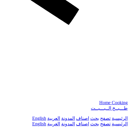
Home Cooking
طـــبــخ الــبـــيــت
الرئيسية
تصفح
بحث
اصناف
المدونة
العربية
English
الرئيسية
تصفح
بحث
اصناف
المدونة
العربية
English