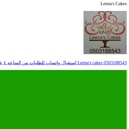
Leena's Cakes
Leena's cakes 0503188543 استقبال واتساب للطلبات من الساعه ٤ عصراً حتى ٩ مساءً ، للطلب قبل بيومين, الرياض يوجد طلبيات للتسليم الفوري#leena_cake