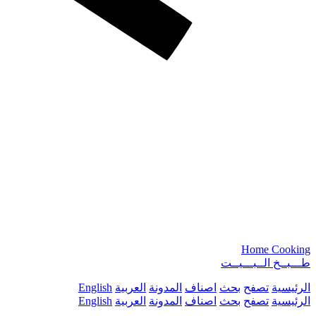
Home Cooking
طـــبــخ الــبـــيــت
الرئيسية
تصفح
بحث
اصناف
المدونة
العربية
English
الرئيسية
تصفح
بحث
اصناف
المدونة
العربية
English